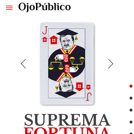
Juez Supremo
Francisco Távara
Córdova
Jurisdicción:
Nacional
Patrimonio:
S/652,248
Última declaración jurada:
2014
VER PERFIL
SUPREMA
FORTUNA